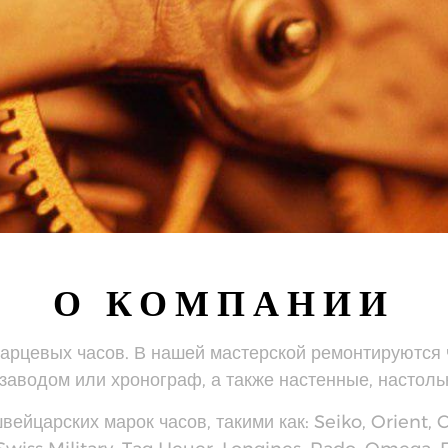
О КОМПАНИИ
варцевых часов. В нашей мастерской ремонтируются 
дзаводом или хронограф, а также настенные, настоль
царских марок часов, такими как: Seiko, Orient, Citi