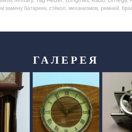
wiss Military, Tag Heuer, Longines, Rado, Omega, Fo
замену батареек, стёкол, механизмов, ремней, брасл
ГАЛЕРЕЯ