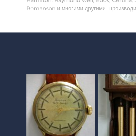
Hamilton, Raymond weil, Edox, Certina, S
Romanson и многими другими. Производим 