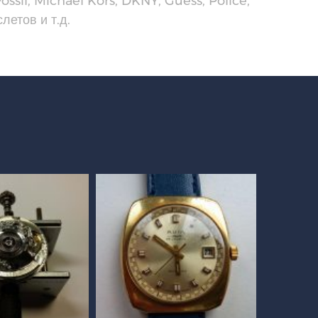
ssil, Michael Kors, DKNY, Guess, Police,
етов и т.д.