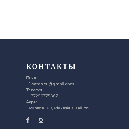
КОНТАКТЫ
Почта
1watch.eu@gmail.com
Телефон
+37256375867
Адрес
Punane 16B, Idakeskus, Tallinn