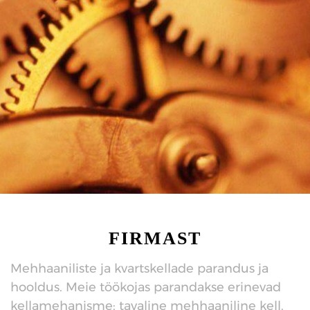
FIRMAST
Mehhaaniliste ja kvartskellade parandus ja
hooldus. Meie töökojas parandakse erinevad
kellamehanisme: tavaline mehhaaniline kell,