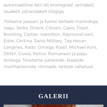
automaatiline kell või kronograaf, seinakell,
lauakell, põrandakell löögiga.
Töötame jaapani ja šveitsi kellade markidega,
nagu: Seiko, Orient, Citizen, Casio, Tissot,
Breitling, Cartier, Hamilton, Raymond weil,
Edox, Certina, Swiss Military, Tag Heuer,
Longines, Rado, Omega, Fossil, Michael Kors,
DKNY, Guess, Police, Romanson ja palju
teistega. Teostame patareide, klaaside,
mehhanismide, rihmade, kettide vahetust.
GALERII